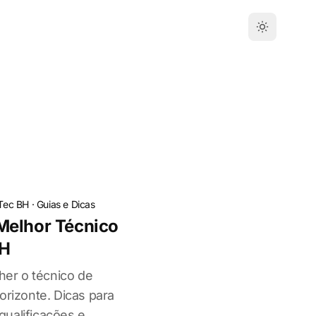
iTec BH
·
Guias e Dicas
Melhor Técnico
BH
lher o técnico de
orizonte. Dicas para
 qualificações e